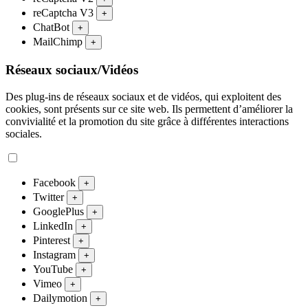
reCaptcha V3
+
ChatBot
+
MailChimp
+
Réseaux sociaux/Vidéos
Des plug-ins de réseaux sociaux et de vidéos, qui exploitent des
cookies, sont présents sur ce site web. Ils permettent d’améliorer la
convivialité et la promotion du site grâce à différentes interactions
sociales.
Facebook
+
Twitter
+
GooglePlus
+
LinkedIn
+
Pinterest
+
Instagram
+
YouTube
+
Vimeo
+
Dailymotion
+