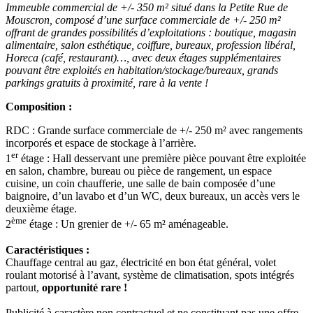
Immeuble commercial de +/- 350 m² situé dans la Petite Rue de
Mouscron, composé d’une surface commerciale de +/- 250 m²
offrant de grandes possibilités d’exploitations : boutique, magasin
alimentaire, salon esthétique, coiffure, bureaux, profession libéral,
Horeca (café, restaurant)…, avec deux étages supplémentaires
pouvant être exploités en habitation/stockage/bureaux, grands
parkings gratuits à proximité, rare à la vente !
Composition :
RDC : Grande surface commerciale de +/- 250 m² avec rangements
incorporés et espace de stockage à l’arrière.
er
1
étage : Hall desservant une première pièce pouvant être exploitée
en salon, chambre, bureau ou pièce de rangement, un espace
cuisine, un coin chaufferie, une salle de bain composée d’une
baignoire, d’un lavabo et d’un WC, deux bureaux, un accès vers le
deuxième étage.
ème
2
étage : Un grenier de +/- 65 m² aménageable.
Caractéristiques :
Chauffage central au gaz, électricité en bon état général, volet
roulant motorisé à l’avant, système de climatisation, spots intégrés
partout,
opportunité rare !
Publicité à caractère non contractuel et ne constituant pas une offre.