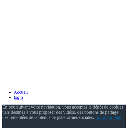
Accueil
login
En poursuivant votre navigation, vous acceptez le dépôt de cookies
tiers destinés à vous proposer des vidéos, des boutons de partage,
des remontées de contenus de plateformes sociales.
En savoir plus