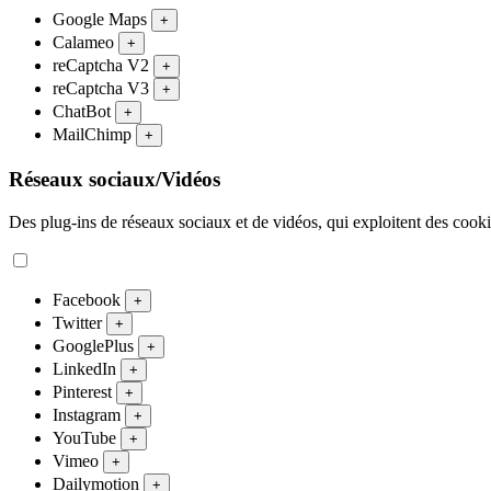
Google Maps
+
Calameo
+
reCaptcha V2
+
reCaptcha V3
+
ChatBot
+
MailChimp
+
Réseaux sociaux/Vidéos
Des plug-ins de réseaux sociaux et de vidéos, qui exploitent des cookies
Facebook
+
Twitter
+
GooglePlus
+
LinkedIn
+
Pinterest
+
Instagram
+
YouTube
+
Vimeo
+
Dailymotion
+