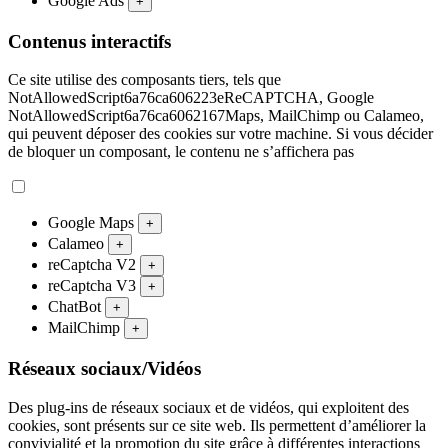
Google Ads
+
Contenus interactifs
Ce site utilise des composants tiers, tels que
NotAllowedScript6a76ca606223eReCAPTCHA, Google
NotAllowedScript6a76ca6062167Maps, MailChimp ou Calameo,
qui peuvent déposer des cookies sur votre machine. Si vous décider
de bloquer un composant, le contenu ne s’affichera pas
Google Maps
+
Calameo
+
reCaptcha V2
+
reCaptcha V3
+
ChatBot
+
MailChimp
+
Réseaux sociaux/Vidéos
Des plug-ins de réseaux sociaux et de vidéos, qui exploitent des
cookies, sont présents sur ce site web. Ils permettent d’améliorer la
convivialité et la promotion du site grâce à différentes interactions