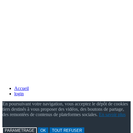
Accueil
login
En poursuivant votre navigation, vous acceptez le dépôt de cookies
tiers destinés à vous proposer des vidéos, des boutons de partage,
des remontées de contenus de plateformes sociales.
En savoir plus
PARAMETRAGE
OK
TOUT REFUSER