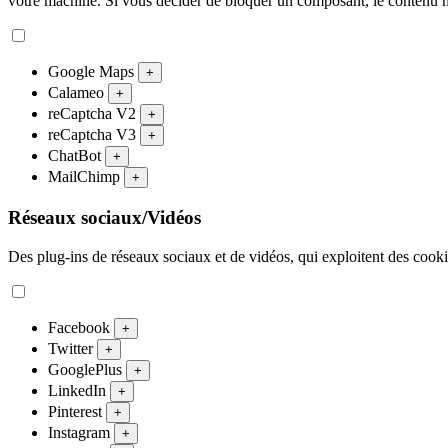
votre machine. Si vous décider de bloquer un composant, le contenu n
Google Maps
+
Calameo
+
reCaptcha V2
+
reCaptcha V3
+
ChatBot
+
MailChimp
+
Réseaux sociaux/Vidéos
Des plug-ins de réseaux sociaux et de vidéos, qui exploitent des cookies
Facebook
+
Twitter
+
GooglePlus
+
LinkedIn
+
Pinterest
+
Instagram
+