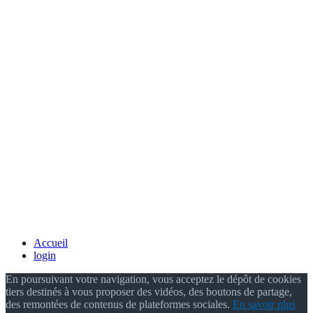
Accueil
login
En poursuivant votre navigation, vous acceptez le dépôt de cookies
tiers destinés à vous proposer des vidéos, des boutons de partage,
des remontées de contenus de plateformes sociales.
En savoir plus