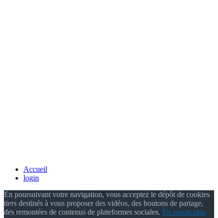
Accueil
login
En poursuivant votre navigation, vous acceptez le dépôt de cookies
tiers destinés à vous proposer des vidéos, des boutons de partage,
des remontées de contenus de plateformes sociales.
En savoir plus