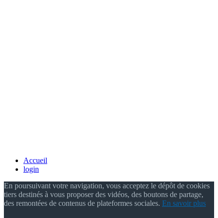
Accueil
login
En poursuivant votre navigation, vous acceptez le dépôt de cookies
tiers destinés à vous proposer des vidéos, des boutons de partage,
des remontées de contenus de plateformes sociales.
En savoir plus